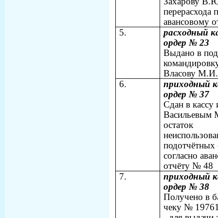
Захарову В.
перерасхода 
авансовому о
5.
расходный к
ордер № 23
Выдано в под
командировк
Власову М.И.
6.
приходный к
ордер № 37
Сдан в кассу
Васильевым 
остаток
неиспользов
подотчётных
согласно ава
отчёту № 48
7.
приходный к
ордер № 38
Получено в б
чеку № 19761
- для выдачи