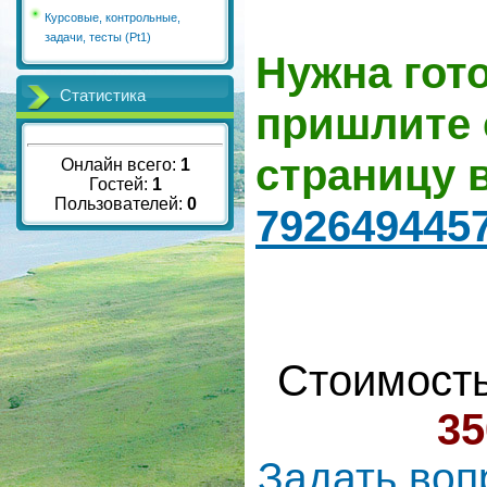
Курсовые, контрольные,
задачи, тесты (Pt1)
Нужна гот
Статистика
пришлите 
страницу 
Онлайн всего:
1
Гостей:
1
Пользователей:
0
792649445
Стоимость
35
Задать воп