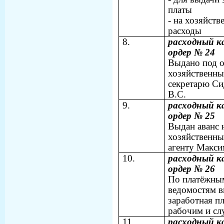
платы
- на хозяйств
расходы
8.
расходный к
ордер № 24
Выдано под о
хозяйственн
секретарю С
В.С.
9.
расходный к
ордер № 25
Выдан аванс 
хозяйственн
агенту Макси
10.
расходный к
ордер № 26
По платёжны
ведомостям в
заработная пл
рабочим и с
11.
расходный к