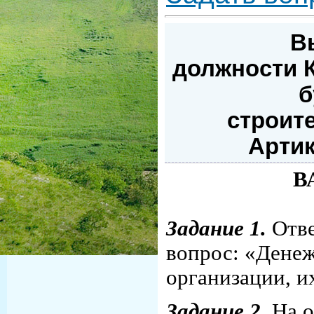
В
должности К
б
строите
Артик
В
Задание 1.
Отве
вопрос: «Дене
организации, и
Задание 2.
На 