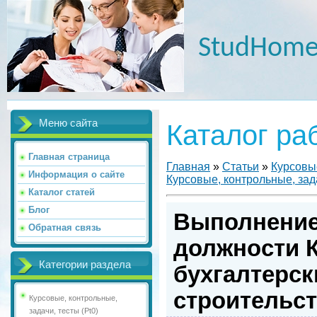
StudHome
Меню сайта
Каталог ра
Главная страница
Главная
»
Статьи
»
Курсовые
Информация о сайте
Курсовые, контрольные, зада
Каталог статей
Блог
Выполнение
Обратная связь
должности К
Категории раздела
бухгалтерск
строительст
Курсовые, контрольные,
задачи, тесты (Pt0)