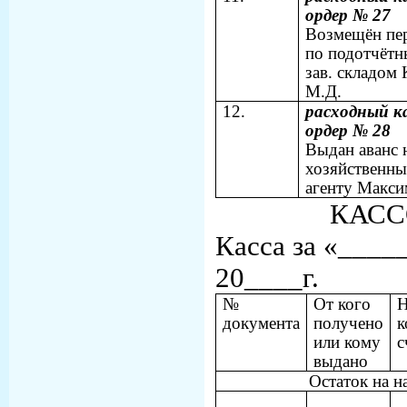
ордер № 27
Возмещён пе
по подотчёт
зав. складом
М.Д.
12.
расходный к
ордер № 28
Выдан аванс 
хозяйственны
агенту Макси
КАСС
Касса за «__
20____г.
№
От кого
Н
документа
получено
к
или кому
с
выдано
Остаток на н