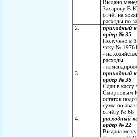
Выдано мене
Захарову В.Ю
отчёт на хоз
расходы по з
2.
приходный к
ордер № 35
Получено в б
чеку № 19761
- на хозяйств
расходы
- командиро
3.
приходный к
ордер № 36
Сдан в кассу
Смирновым И
остаток подо
сумм по аван
отчёту № 68
4.
расходный к
ордер № 22
Выдана мене