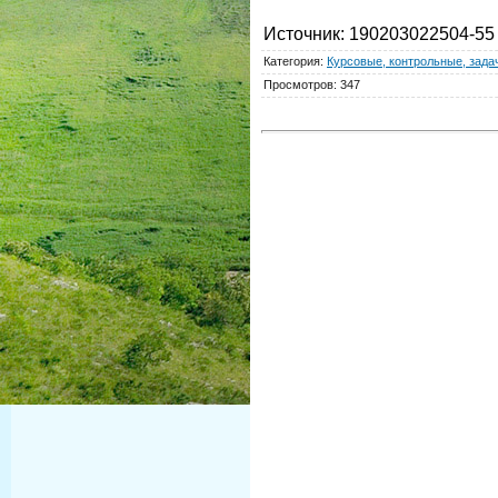
Источник
: 190203022504-55
Категория
:
Курсовые, контрольные, задач
Просмотров
:
347