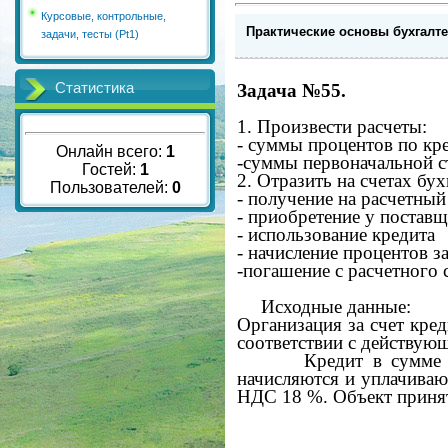
Курсовые, контрольные,
Практические основы бухгалте
задачи, тесты (Pt1)
Статистика
Задача №55.
1. Произвести расчеты:
- суммы процентов по кр
Онлайн всего:
1
-суммы первоначальной с
Гостей:
1
2. Отразить на счетах бух
Пользователей:
0
- получение на расчетный
- приобретение у поставщ
- использование кредита
- начисление процентов з
-погашение с расчетного 
Исходные данные:
Организация за счет кре
соответствии с действую
Кредит в сумме
начисляются и уплачиваю
НДС 18 %. Объект принят