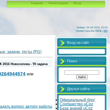
Главная
Регистрация
Вход
Четверг, 06.08.2026, 23:06
Приветствую Вас
Гость
|
RSS
Вход на сайт
е, задачи, тесты (Pt1)
Поиск
 2016 Новоселова - 55 задача
9264944574
или
Друзья сайта
Официальный блог
Сообщество uCoz
адать вопрос автору работы
База знаний uCoz