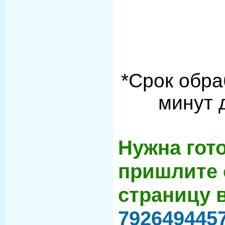
*Срок обра
минут 
Нужна гот
пришлите 
страницу 
792649445