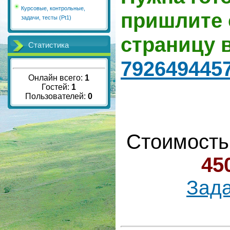
Курсовые, контрольные,
пришлите 
задачи, тесты (Pt1)
страницу 
Статистика
792649445
Онлайн всего:
1
Гостей:
1
Пользователей:
0
Стоимость
45
Зада