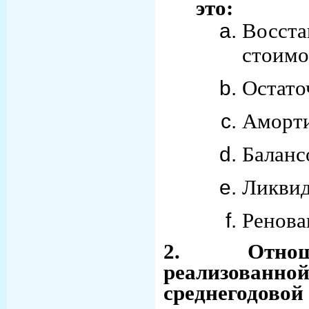
это:
Восста
стоимо
Остато
Аморти
Баланс
Ликвид
Ренова
2. Отнош
реализованно
среднегодов