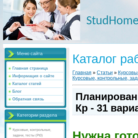
StudHome
Меню сайта
Каталог ра
Главная страница
Главная
»
Статьи
»
Курсовые
Информация о сайте
Курсовые, контрольные, зада
Каталог статей
Блог
Планирован
Обратная связь
Кр - 31 вари
Категории раздела
Курсовые, контрольные,
Нужна гот
задачи, тесты (Pt0)