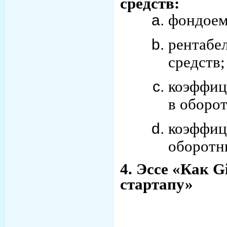
средств:
фондоем
рентаб
средст
коэффиц
в оборот
коэффиц
оборотн
4. Эссе «Как G
стартапу»