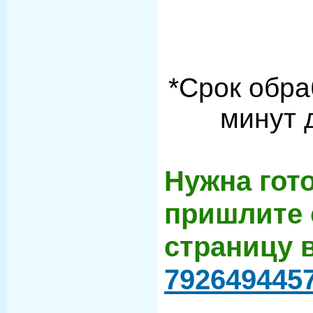
*Срок обра
минут 
Нужна гот
пришлите 
страницу 
792649445