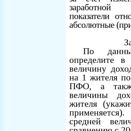
заработной 
показатели отн
абсолютные (пр
З
По данн
определите в
величину дохо
на 1 жителя по
ПФО, а такж
величины до
жителя (укажи
применяется)
средней вел
сравнению с 200