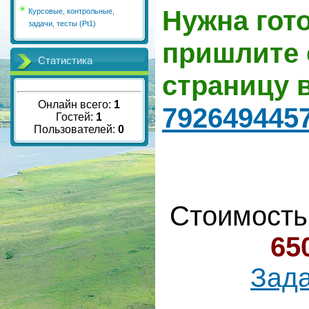
Нужна гот
Курсовые, контрольные,
задачи, тесты (Pt1)
пришлите 
Статистика
страницу 
Онлайн всего:
1
792649445
Гостей:
1
Пользователей:
0
Стоимость
65
Зада