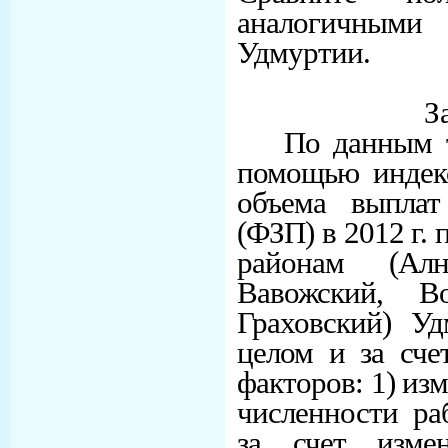
аналогичным
Удмуртии.
З
По данным 
помощью индекс
объема выплат
(ФЗП) в 2012 г. 
районам (Алн
Вавожский, Во
Граховский) Уд
целом и за сче
факторов: 1) из
численности раб
за счет изме