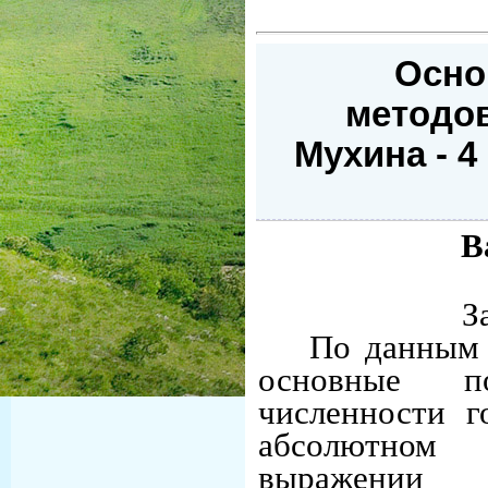
Осно
методов
Мухина - 4
В
З
По данным 
основные по
численности г
абсолютном
выражении 