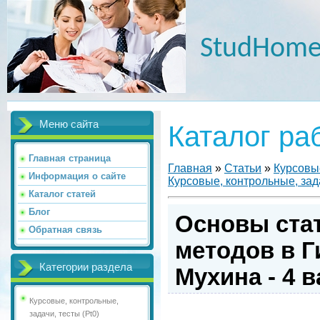
StudHome
Меню сайта
Каталог ра
Главная страница
Главная
»
Статьи
»
Курсовые
Информация о сайте
Курсовые, контрольные, зада
Каталог статей
Блог
Основы ста
Обратная связь
методов в Г
Категории раздела
Мухина - 4 
Курсовые, контрольные,
задачи, тесты (Pt0)