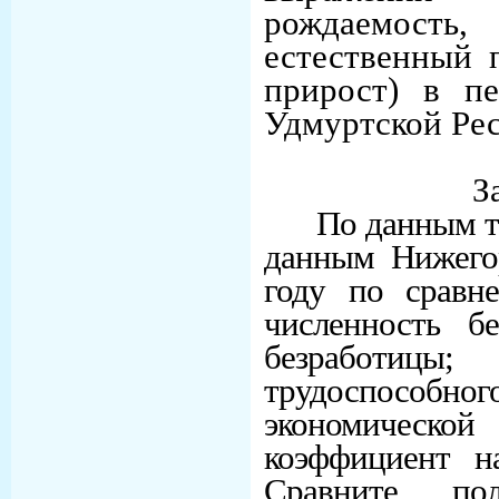
рождаемос
естественный 
прирост) в пе
Удмуртской Рес
З
По данным т
данным Нижегор
году по сравн
численность бе
безработиц
трудоспособног
экономической 
коэффициент на
Сравните по