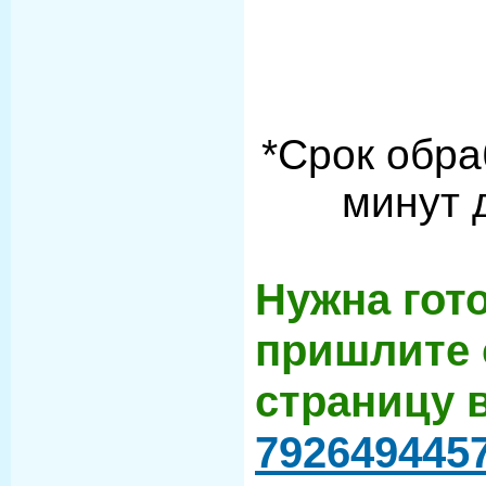
*Срок обра
минут 
Нужна гот
пришлите 
страницу 
792649445