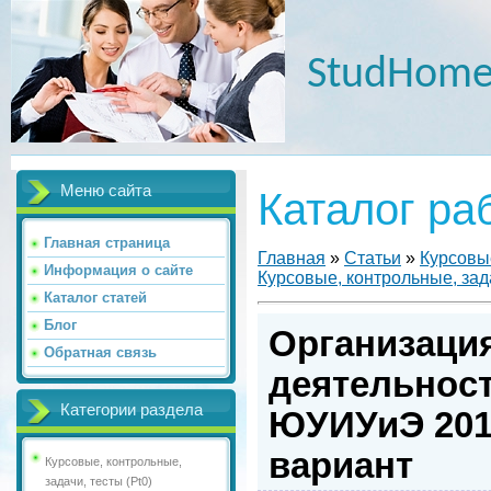
StudHome
Меню сайта
Каталог ра
Главная страница
Главная
»
Статьи
»
Курсовые
Информация о сайте
Курсовые, контрольные, зада
Каталог статей
Блог
Организаци
Обратная связь
деятельнос
Категории раздела
ЮУИУиЭ 201
вариант
Курсовые, контрольные,
задачи, тесты (Pt0)