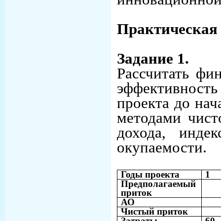
Практическая 
Задание 1.
Рассчитать фи
эффективнос
проекта до нач
методами чист
дохода, индек
окупаемости.
Годы проекта
1
Предполагаемый
приток
АО
Чистый приток
Затраты
60