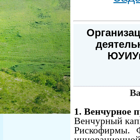
Организа
деятель
ЮУИУи
Ва
1. Венчурное 
Венчурный кап
Рискофирмы. 
инновационной