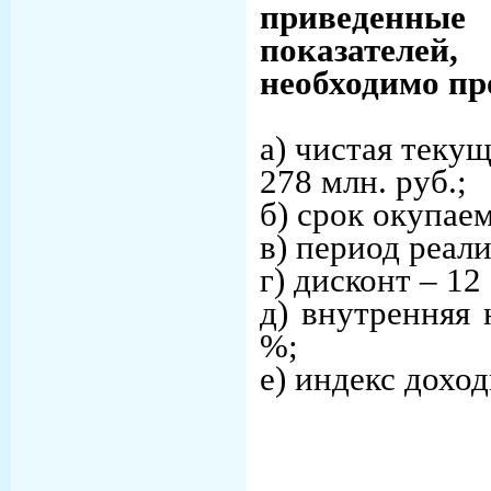
приведенные 
показателе
необходимо пр
а) чистая теку
278 млн. руб.;
б) срок окупае
в) период реал
г) дисконт
–
12
д) внутренняя
%;
е) индекс дохо