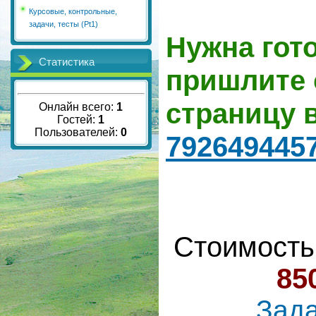
Курсовые, контрольные,
задачи, тесты (Pt1)
Нужна гот
Статистика
пришлите 
страницу 
Онлайн всего:
1
Гостей:
1
Пользователей:
0
792649445
Стоимость
85
Зада