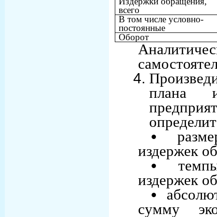
Издержки обращения,
всего
В том числе условно-
постоянные
Оборот
Аналитичес
самостоятел
Произвед
плана и
предприят
определит
разм
издержек о
темп
издержек о
абсолю
сумму эко