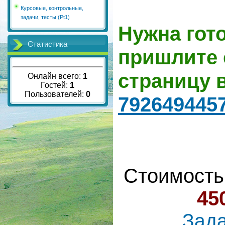
Курсовые, контрольные,
задачи, тесты (Pt1)
Нужна гот
Статистика
пришлите 
страницу 
Онлайн всего:
1
Гостей:
1
Пользователей:
0
792649445
Стоимость
45
Зада