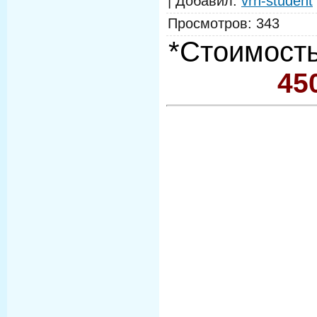
|
Добавил
:
vrn-student
Просмотров
:
343
*Стоимость
45