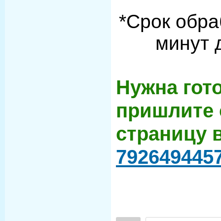
*Срок обра
минут 
Нужна гот
пришлите 
страницу 
792649445