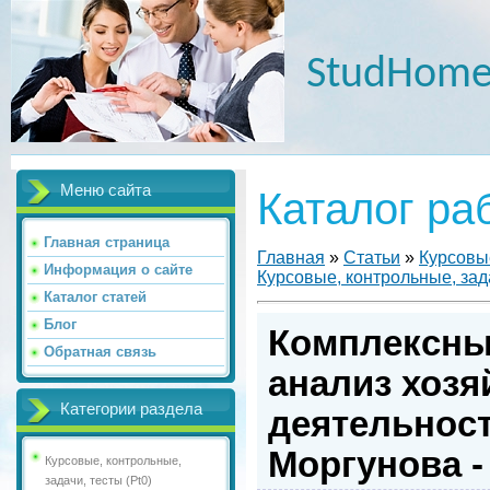
StudHome
Меню сайта
Каталог ра
Главная страница
Главная
»
Статьи
»
Курсовые
Информация о сайте
Курсовые, контрольные, зада
Каталог статей
Блог
Комплексны
Обратная связь
анализ хозя
Категории раздела
деятельност
Моргунова -
Курсовые, контрольные,
задачи, тесты (Pt0)