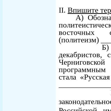
II.
Впишите те
А) Обозначе
политеисти
восточных с
(политеизм) _
Б) Тайн
декабристов, 
Чернигов
программным 
стала «Русская
_____________
В) Пре
законодател
Российской и