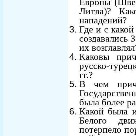
Европы (Шве
Литва)? Ка
нападений?
Где и с како
создавались 
их возглавлял
Каковы при
русско-туре
гг.?
В чем прич
Государствен
была более р
Какой была 
Белого дви
потерпело по