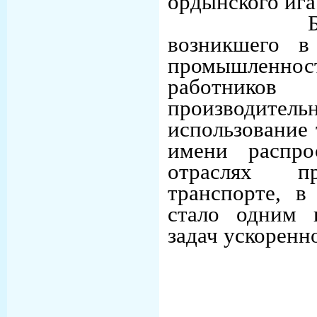
ордынского ига
Б) Шахт
возникшего в
промышленнос
работнико
производитель
использование 
имени распро
отраслях п
транспорте, в
стало одним 
задач ускоренн