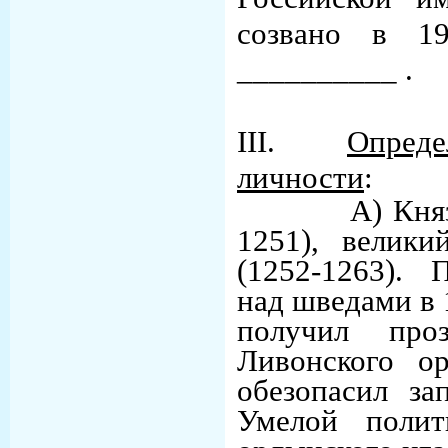
созвано в 19
__________ .
III.
Опред
личности
:
А) Князь 
1251), велики
(1252-1263). 
над шведами в 
получил про
Ливонского о
обезопасил за
Умелой полит