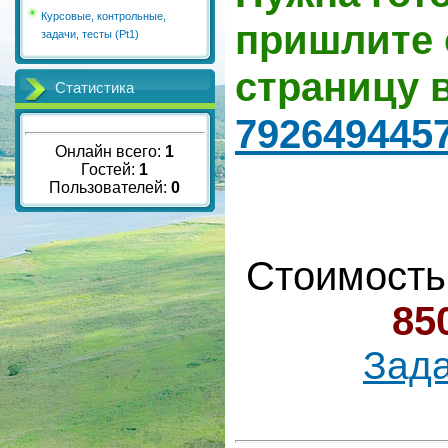
Курсовые, контрольные,
пришлите 
задачи, тесты (Pt1)
страницу 
Статистика
792649445
Онлайн всего:
1
Гостей:
1
Пользователей:
0
Стоимость
85
Зада