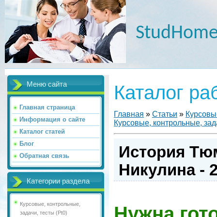
StudHome
Меню сайта
Каталог ра
Главная страница
Главная
»
Статьи
»
Курсовые
Информация о сайте
Курсовые, контрольные, зада
Каталог статей
Блог
История Тю
Обратная связь
Никулина - 
Категории раздела
Курсовые, контрольные,
Нужна гот
задачи, тесты (Pt0)