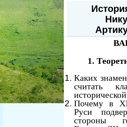
Истори
Нику
Артику
ВА
1. Теорет
Каких знаме
считать кл
историческо
Почему в XI
Руси подве
стороны го