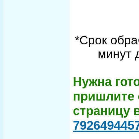
*Срок обра
минут 
Нужна гот
пришлите 
страницу 
792649445