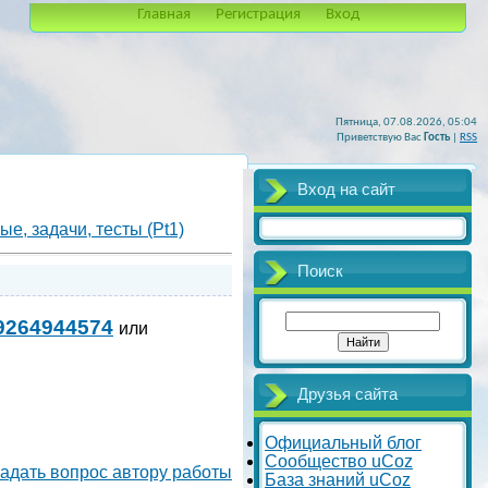
Главная
Регистрация
Вход
Пятница, 07.08.2026, 05:04
Приветствую Вас
Гость
|
RSS
Вход на сайт
е, задачи, тесты (Pt1)
Поиск
9264944574
или
Друзья сайта
Официальный блог
Сообщество uCoz
адать вопрос автору работы
База знаний uCoz