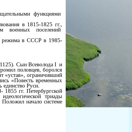
ещательными функциями
ования в 1815-1825 гг.,
ем военных поселений
 режима в СССР в 1985-
1125). Сын Всеволода I и
громил половцев, боролся
ят «устав», ограничивший
опись «Повесть временных
ь единство Руси.
- 1855 гг. Петербургской
 идеологической триады
. Положил начало системе