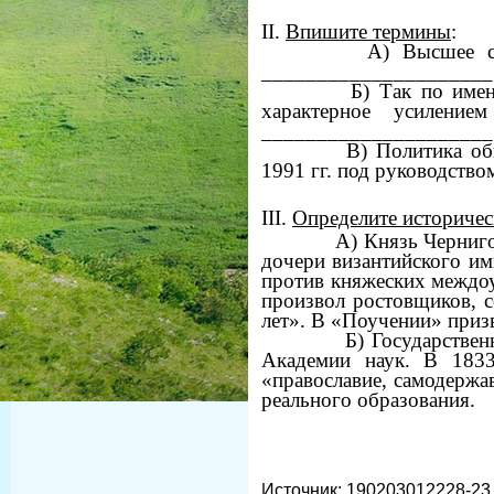
II.
Впишите термины
:
А) Высшее сосло
_____________________ в
Б) Так по имени ф
характерное усилени
_____________________ 
В) Политика обно
1991 гг. под руководств
III.
Определите историчес
А) Князь Черниговс
дочери византийского им
против княжеских междоу
произвол ростовщиков, с
лет». В «Поучении» призв
Б) Государственны
Академии наук. В 1833
«православие, самодержа
реального образования.
Источник
: 190203012228-23